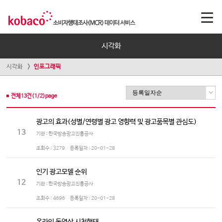
시각화
시각화
인포그래픽
전체
13
건(
1
/
2
)page
광고의 효과(성별/연령별 광고 영향력 및 광고품목별 관심도)
13
기관 : 한국방송광고진흥공사
조회수 :
3279
등록일자 :
20-01-28
인기 광고모델 순위
12
기관 : 한국방송광고진흥공사
조회수 :
4696
등록일자 :
20-01-28