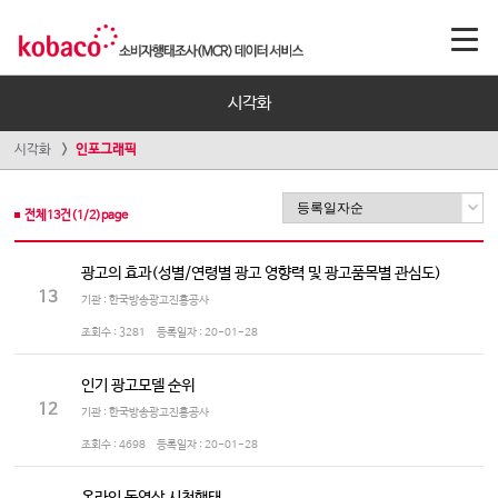
시각화
시각화
인포그래픽
전체
13
건(
1
/
2
)page
광고의 효과(성별/연령별 광고 영향력 및 광고품목별 관심도)
13
기관 : 한국방송광고진흥공사
조회수 :
3281
등록일자 :
20-01-28
인기 광고모델 순위
12
기관 : 한국방송광고진흥공사
조회수 :
4698
등록일자 :
20-01-28