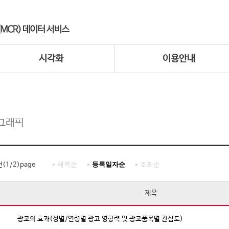
시각화
이용안내
그래픽
제목순
등록일자순
조회순
건(
1
/
2
)page
제목
광고의 효과(성별/연령별 광고 영향력 및 광고품목별 관심도)