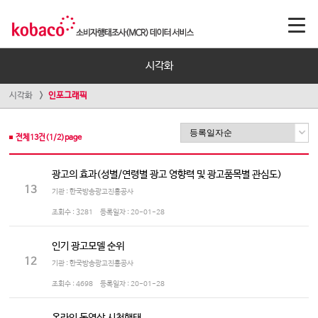
시각화
시각화
인포그래픽
전체
13
건(
1
/
2
)page
광고의 효과(성별/연령별 광고 영향력 및 광고품목별 관심도)
13
기관 : 한국방송광고진흥공사
조회수 :
3281
등록일자 :
20-01-28
인기 광고모델 순위
12
기관 : 한국방송광고진흥공사
조회수 :
4698
등록일자 :
20-01-28