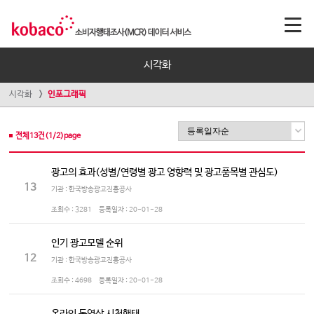
시각화
시각화
인포그래픽
전체
13
건(
1
/
2
)page
광고의 효과(성별/연령별 광고 영향력 및 광고품목별 관심도)
13
기관 : 한국방송광고진흥공사
조회수 :
3281
등록일자 :
20-01-28
인기 광고모델 순위
12
기관 : 한국방송광고진흥공사
조회수 :
4698
등록일자 :
20-01-28