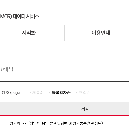
시각화
이용안내
그래픽
제목순
등록일자순
조회순
건(
1
/
2
)page
제목
광고의 효과(성별/연령별 광고 영향력 및 광고품목별 관심도)