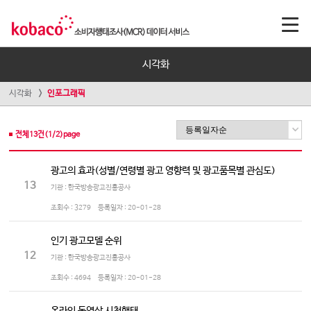
시각화
시각화
인포그래픽
전체
13
건(
1
/
2
)page
광고의 효과(성별/연령별 광고 영향력 및 광고품목별 관심도)
13
기관 : 한국방송광고진흥공사
조회수 :
3279
등록일자 :
20-01-28
인기 광고모델 순위
12
기관 : 한국방송광고진흥공사
조회수 :
4694
등록일자 :
20-01-28