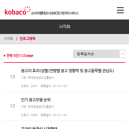
시각화
시각화
인포그래픽
전체
13
건(
1
/
2
)page
광고의 효과(성별/연령별 광고 영향력 및 광고품목별 관심도)
13
기관 : 한국방송광고진흥공사
조회수 :
3281
등록일자 :
20-01-28
인기 광고모델 순위
12
기관 : 한국방송광고진흥공사
조회수 :
4698
등록일자 :
20-01-28