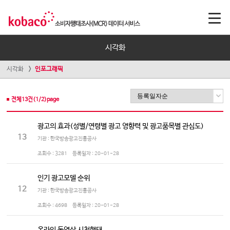
시각화
시각화
인포그래픽
전체
13
건(
1
/
2
)page
광고의 효과(성별/연령별 광고 영향력 및 광고품목별 관심도)
13
기관 : 한국방송광고진흥공사
조회수 :
3281
등록일자 :
20-01-28
인기 광고모델 순위
12
기관 : 한국방송광고진흥공사
조회수 :
4698
등록일자 :
20-01-28