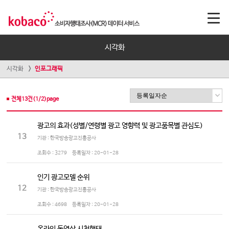
시각화
시각화
인포그래픽
전체
13
건(
1
/
2
)page
광고의 효과(성별/연령별 광고 영향력 및 광고품목별 관심도)
13
기관 : 한국방송광고진흥공사
조회수 :
3279
등록일자 :
20-01-28
인기 광고모델 순위
12
기관 : 한국방송광고진흥공사
조회수 :
4698
등록일자 :
20-01-28