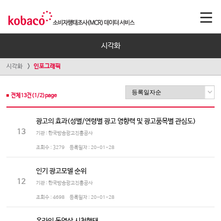
시각화
시각화
인포그래픽
전체
13
건(
1
/
2
)page
광고의 효과(성별/연령별 광고 영향력 및 광고품목별 관심도)
13
기관 : 한국방송광고진흥공사
조회수 :
3279
등록일자 :
20-01-28
인기 광고모델 순위
12
기관 : 한국방송광고진흥공사
조회수 :
4698
등록일자 :
20-01-28