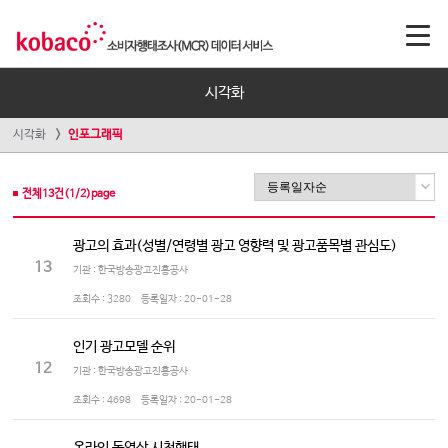
시각화
시각화
인포그래픽
전체
13
건(
1
/
2
)page
광고의 효과(성별/연령별 광고 영향력 및 광고품목별 관심도)
13
기관 : 한국방송광고진흥공사
조회수 :
3280
등록일자 :
20-01-28
인기 광고모델 순위
12
기관 : 한국방송광고진흥공사
조회수 :
4698
등록일자 :
20-01-28