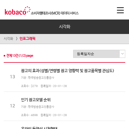
시각화
시각화
인포그래픽
전체
13
건(
1
/
2
)page
광고의 효과(성별/연령별 광고 영향력 및 광고품목별 관심도)
13
기관 : 한국방송광고진흥공사
조회수 :
3279
등록일자 :
20-01-28
인기 광고모델 순위
12
기관 : 한국방송광고진흥공사
조회수 :
4698
등록일자 :
20-01-28