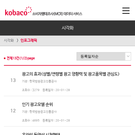
시각화
시각화
인포그래픽
전체
13
건(
1
/
2
)page
광고의 효과(성별/연령별 광고 영향력 및 광고품목별 관심도)
13
기관 : 한국방송광고진흥공사
조회수 :
3279
등록일자 :
20-01-28
인기 광고모델 순위
12
기관 : 한국방송광고진흥공사
조회수 :
4695
등록일자 :
20-01-28