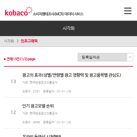
시각화
시각화
인포그래픽
전체
13
건(
1
/
2
)page
광고의 효과(성별/연령별 광고 영향력 및 광고품목별 관심도)
13
기관 : 한국방송광고진흥공사
조회수 :
3281
등록일자 :
20-01-28
인기 광고모델 순위
12
기관 : 한국방송광고진흥공사
조회수 :
4698
등록일자 :
20-01-28