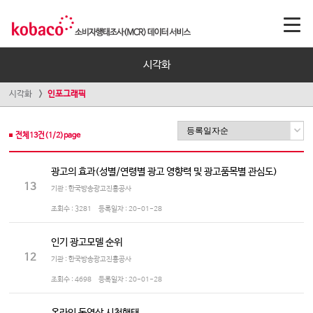
시각화
시각화
인포그래픽
전체
13
건(
1
/
2
)page
광고의 효과(성별/연령별 광고 영향력 및 광고품목별 관심도)
13
기관 : 한국방송광고진흥공사
조회수 :
3281
등록일자 :
20-01-28
인기 광고모델 순위
12
기관 : 한국방송광고진흥공사
조회수 :
4698
등록일자 :
20-01-28