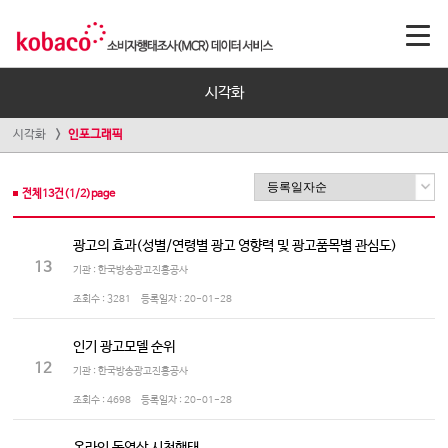
시각화
시각화
인포그래픽
전체
13
건(
1
/
2
)page
광고의 효과(성별/연령별 광고 영향력 및 광고품목별 관심도)
13
기관 : 한국방송광고진흥공사
조회수 :
3281
등록일자 :
20-01-28
인기 광고모델 순위
12
기관 : 한국방송광고진흥공사
조회수 :
4698
등록일자 :
20-01-28