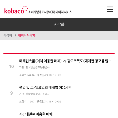
시각화
시각화
데이터시각화
매체접촉률(어제 이용한 매체) vs 광고주목도(매체별 광고를 많이 보는/듣는 정도)
10
기관 : 한국방송광고진흥공사
조회수 :
4434
등록일자 :
18-10-02
평일 및 토·일요일의 매체별 이용시간
9
기관 : 한국방송광고진흥공사
조회수 :
1607
등록일자 :
18-10-02
시간대별로 이용한 매체