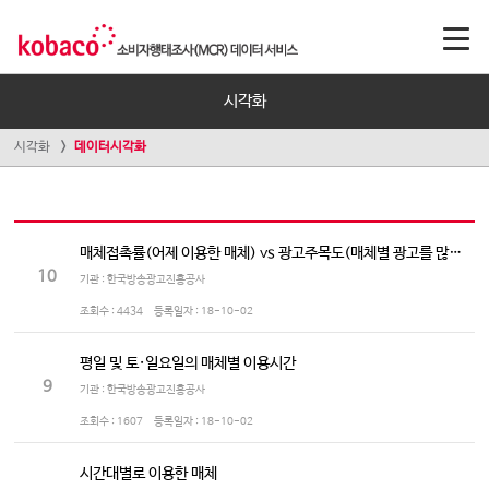
시각화
시각화
데이터시각화
매체접촉률(어제 이용한 매체) vs 광고주목도(매체별 광고를 많이 보는/듣는 정도)
10
기관 : 한국방송광고진흥공사
조회수 :
4434
등록일자 :
18-10-02
평일 및 토·일요일의 매체별 이용시간
9
기관 : 한국방송광고진흥공사
조회수 :
1607
등록일자 :
18-10-02
시간대별로 이용한 매체