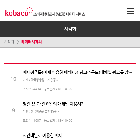
시각화
시각화
데이터시각화
매체접촉률(어제 이용한 매체) vs 광고주목도(매체별 광고를 많이 보는/듣는 정도)
10
기관 : 한국방송광고진흥공사
조회수 :
4434
등록일자 :
18-10-02
평일 및 토·일요일의 매체별 이용시간
9
기관 : 한국방송광고진흥공사
조회수 :
1607
등록일자 :
18-10-02
시간대별로 이용한 매체