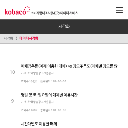
시각화
시각화
데이터시각화
매체접촉률(어제 이용한 매체) vs 광고주목도(매체별 광고를 많이 보는/듣는 정도)
10
기관 : 한국방송광고진흥공사
조회수 :
4434
등록일자 :
18-10-02
평일 및 토·일요일의 매체별 이용시간
9
기관 : 한국방송광고진흥공사
조회수 :
1607
등록일자 :
18-10-02
시간대별로 이용한 매체