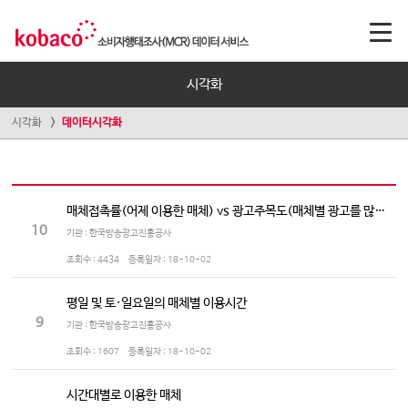
시각화
시각화
데이터시각화
매체접촉률(어제 이용한 매체) vs 광고주목도(매체별 광고를 많이 보는/듣는 정도)
10
기관 : 한국방송광고진흥공사
조회수 :
4434
등록일자 :
18-10-02
평일 및 토·일요일의 매체별 이용시간
9
기관 : 한국방송광고진흥공사
조회수 :
1607
등록일자 :
18-10-02
시간대별로 이용한 매체