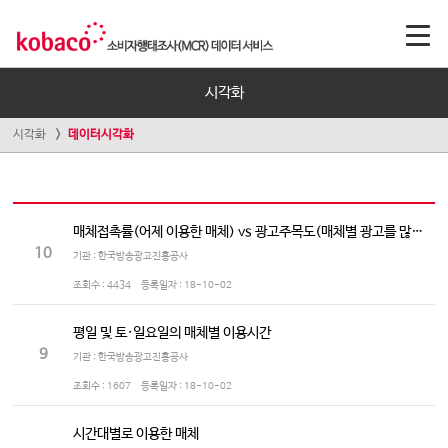
시각화
시각화
데이터시각화
매체접촉률(어제 이용한 매체) vs 광고주목도(매체별 광고를 많이 보는/듣는 정도)
10
기관 : 한국방송광고진흥공사
조회수 :
4434
등록일자 :
18-10-02
평일 및 토·일요일의 매체별 이용시간
9
기관 : 한국방송광고진흥공사
조회수 :
1607
등록일자 :
18-10-02
시간대별로 이용한 매체