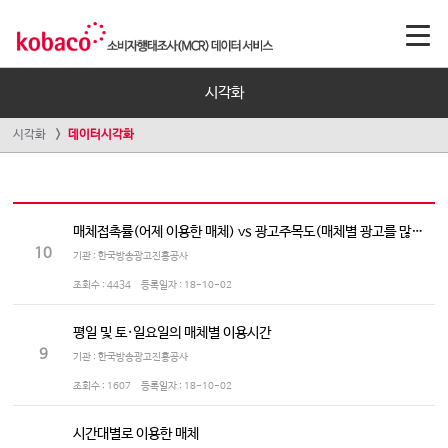
시각화
시각화
데이터시각화
매체접촉률(어제 이용한 매체) vs 광고주목도(매체별 광고를 많이 보는/듣는 정도)
10
기관 : 한국방송광고진흥공사
조회수 :
4434
등록일자 :
18-10-02
평일 및 토·일요일의 매체별 이용시간
9
기관 : 한국방송광고진흥공사
조회수 :
1607
등록일자 :
18-10-02
시간대별로 이용한 매체