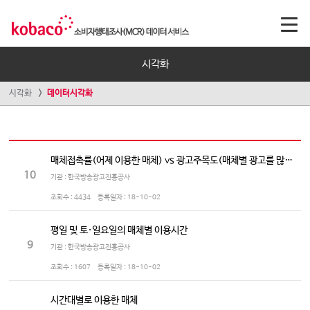
시각화
시각화
데이터시각화
매체접촉률(어제 이용한 매체) vs 광고주목도(매체별 광고를 많이 보는/듣는 정도)
10
기관 : 한국방송광고진흥공사
조회수 :
4434
등록일자 :
18-10-02
평일 및 토·일요일의 매체별 이용시간
9
기관 : 한국방송광고진흥공사
조회수 :
1607
등록일자 :
18-10-02
시간대별로 이용한 매체