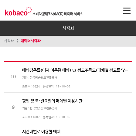
시각화
시각화
데이터시각화
매체접촉률(어제 이용한 매체) vs 광고주목도(매체별 광고를 많이 보는/듣는 정도)
10
기관 : 한국방송광고진흥공사
조회수 :
4434
등록일자 :
18-10-02
평일 및 토·일요일의 매체별 이용시간
9
기관 : 한국방송광고진흥공사
조회수 :
1607
등록일자 :
18-10-02
시간대별로 이용한 매체