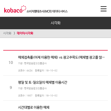
시각화
시각화
데이터시각화
매체접촉률(어제 이용한 매체) vs 광고주목도(매체별 광고를 많이 보는/듣는 정도)
10
기관 : 한국방송광고진흥공사
조회수 :
4434
등록일자 :
18-10-02
평일 및 토·일요일의 매체별 이용시간
9
기관 : 한국방송광고진흥공사
조회수 :
1607
등록일자 :
18-10-02
시간대별로 이용한 매체