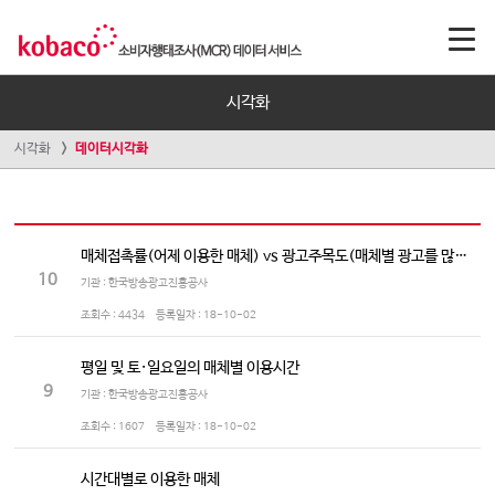
시각화
시각화
데이터시각화
매체접촉률(어제 이용한 매체) vs 광고주목도(매체별 광고를 많이 보는/듣는 정도)
10
기관 : 한국방송광고진흥공사
조회수 :
4434
등록일자 :
18-10-02
평일 및 토·일요일의 매체별 이용시간
9
기관 : 한국방송광고진흥공사
조회수 :
1607
등록일자 :
18-10-02
시간대별로 이용한 매체