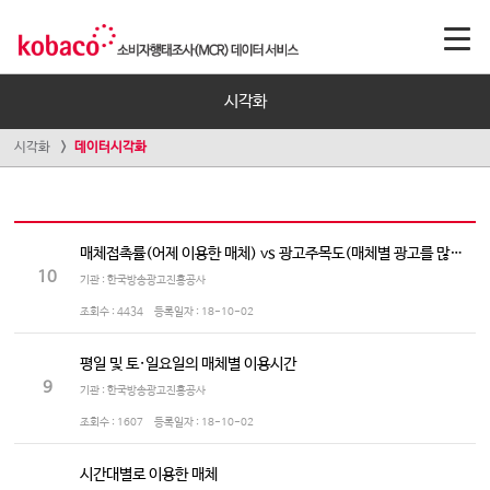
시각화
시각화
데이터시각화
매체접촉률(어제 이용한 매체) vs 광고주목도(매체별 광고를 많이 보는/듣는 정도)
10
기관 : 한국방송광고진흥공사
조회수 :
4434
등록일자 :
18-10-02
평일 및 토·일요일의 매체별 이용시간
9
기관 : 한국방송광고진흥공사
조회수 :
1607
등록일자 :
18-10-02
시간대별로 이용한 매체