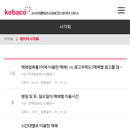
시각화
시각화
데이터시각화
매체접촉률(어제 이용한 매체) vs 광고주목도(매체별 광고를 많이 보는/듣는 정도)
10
기관 : 한국방송광고진흥공사
조회수 :
4434
등록일자 :
18-10-02
평일 및 토·일요일의 매체별 이용시간
9
기관 : 한국방송광고진흥공사
조회수 :
1607
등록일자 :
18-10-02
시간대별로 이용한 매체