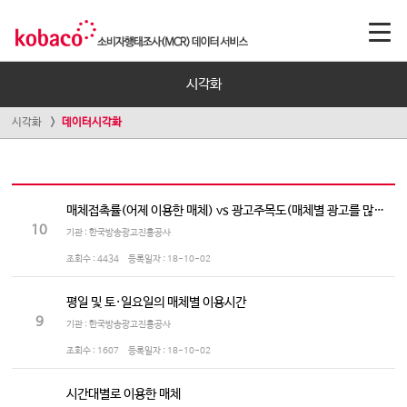
시각화
시각화
데이터시각화
매체접촉률(어제 이용한 매체) vs 광고주목도(매체별 광고를 많이 보는/듣는 정도)
10
기관 : 한국방송광고진흥공사
조회수 :
4434
등록일자 :
18-10-02
평일 및 토·일요일의 매체별 이용시간
9
기관 : 한국방송광고진흥공사
조회수 :
1607
등록일자 :
18-10-02
시간대별로 이용한 매체