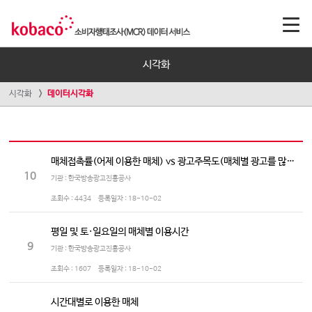
시각화
시각화
데이터시각화
매체접촉률(어제 이용한 매체) vs 광고주목도(매체별 광고를 많이 보는/듣는 정도)
10
기관 : 한국방송광고진흥공사
조회수 :
4434
등록일자 :
18-10-02
평일 및 토·일요일의 매체별 이용시간
9
기관 : 한국방송광고진흥공사
조회수 :
1607
등록일자 :
18-10-02
시간대별로 이용한 매체