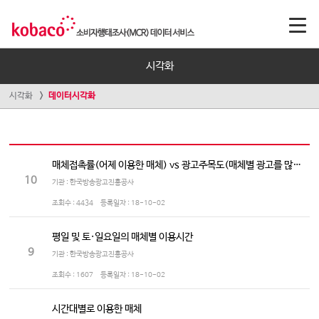
시각화
시각화
데이터시각화
매체접촉률(어제 이용한 매체) vs 광고주목도(매체별 광고를 많이 보는/듣는 정도)
10
기관 : 한국방송광고진흥공사
조회수 :
4434
등록일자 :
18-10-02
평일 및 토·일요일의 매체별 이용시간
9
기관 : 한국방송광고진흥공사
조회수 :
1607
등록일자 :
18-10-02
시간대별로 이용한 매체