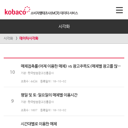
시각화
시각화
데이터시각화
매체접촉률(어제 이용한 매체) vs 광고주목도(매체별 광고를 많이 보는/듣는 정도)
10
기관 : 한국방송광고진흥공사
조회수 :
4434
등록일자 :
18-10-02
평일 및 토·일요일의 매체별 이용시간
9
기관 : 한국방송광고진흥공사
조회수 :
1607
등록일자 :
18-10-02
시간대별로 이용한 매체