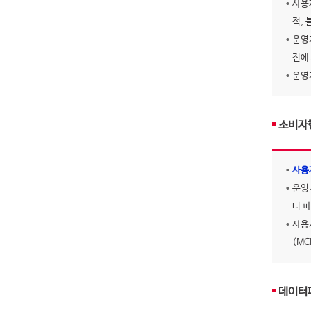
사용
적,
운영
전에
운영
소비자
사용
운영
터 
사용
(M
데이터