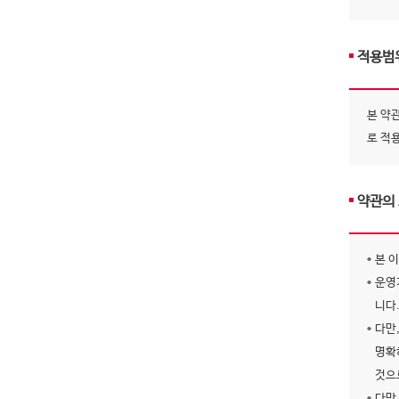
적용범
본 약
로 적
약관의
본 
운영
니다
다만
명확
것으
다만