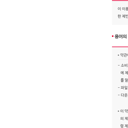
이 이
한 제
용어의
약관
- 소
에 
를 
- 파
- 다
이 
의 
령 제