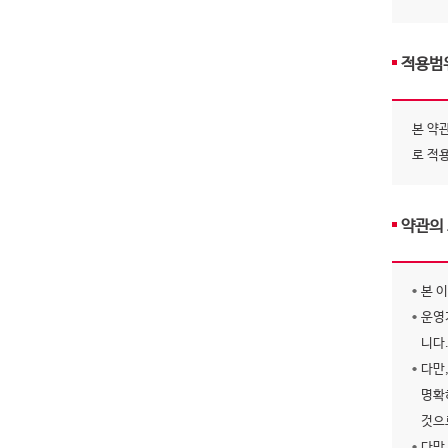
적용범
본 약
로 적
약관의
본 
운영
니다
다만
명확
것으
다만