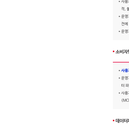
사용
적,
운영
전에
운영
소비자
사용
운영
터 
사용
(M
데이터