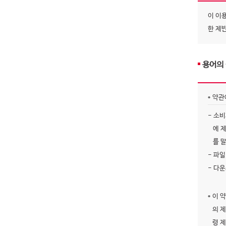
이 이
한 제
용어의
약관
- 소
에 
를 
- 파
- 다
이 
의 
령 제