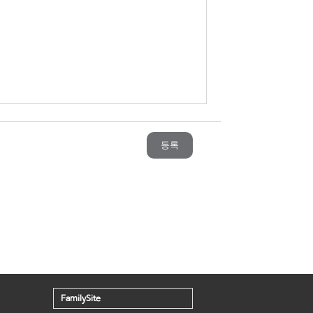
등록
FamilySite