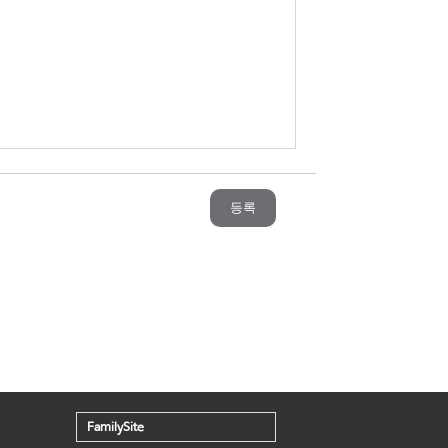
등록
FamilySite