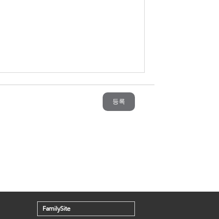
등록
FamilySite