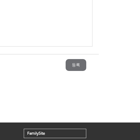
등록
FamilySite