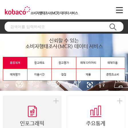
신뢰할 수 있는
소비자행태조사(MCR) 데이터 서비스
분류체계
광고태도
광고평가
매체 다이어리
매체이용
매체평가
이용시간
접점
제품
콘텐츠소비
인포그래픽
주요통계