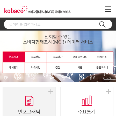
신뢰할 수 있는
소비자행태조사(MCR) 데이터 서비스
분류체계
광고태도
광고평가
매체 다이어리
매체이용
매체평가
이용시간
접점
제품
콘텐츠소비
인포그래픽
주요통계