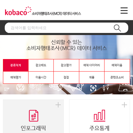
신뢰할 수 있는
소비자행태조사(MCR) 데이터 서비스
분류체계
광고태도
광고평가
매체 다이어리
매체이용
매체평가
이용시간
접점
제품
콘텐츠소비
인포그래픽
주요통계