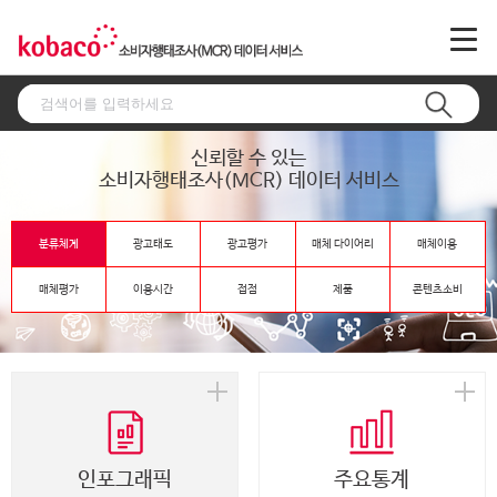
신뢰할 수 있는
소비자행태조사(MCR) 데이터 서비스
분류체계
광고태도
광고평가
매체 다이어리
매체이용
매체평가
이용시간
접점
제품
콘텐츠소비
인포그래픽
주요통계