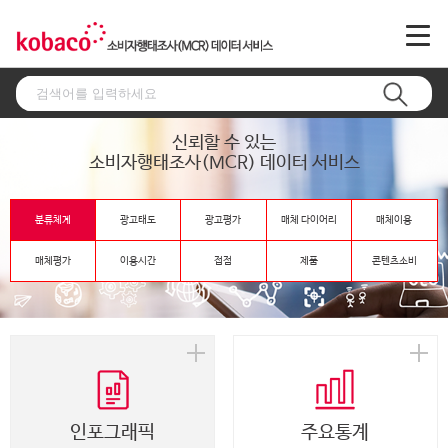
신뢰할 수 있는
소비자행태조사(MCR) 데이터 서비스
분류체계
광고태도
광고평가
매체 다이어리
매체이용
매체평가
이용시간
접점
제품
콘텐츠소비
인포그래픽
주요통계