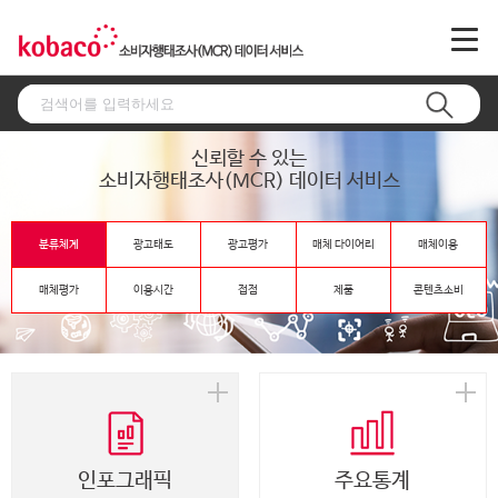
신뢰할 수 있는
소비자행태조사(MCR) 데이터 서비스
분류체계
광고태도
광고평가
매체 다이어리
매체이용
매체평가
이용시간
접점
제품
콘텐츠소비
인포그래픽
주요통계