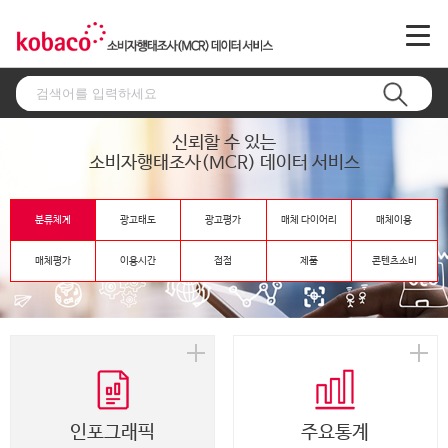
신뢰할 수 있는
소비자행태조사(MCR) 데이터 서비스
분류체계
광고태도
광고평가
매체 다이어리
매체이용
매체평가
이용시간
접점
제품
콘텐츠소비
인포그래픽
주요통계