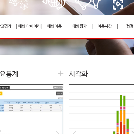
광고평가
매체 다이어리
매체이용
매체평가
이용시간
접점
요통계
시각화