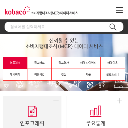
신뢰할 수 있는
소비자행태조사(MCR) 데이터 서비스
분류체계
광고태도
광고평가
매체 다이어리
매체이용
매체평가
이용시간
접점
제품
콘텐츠소비
인포그래픽
주요통계