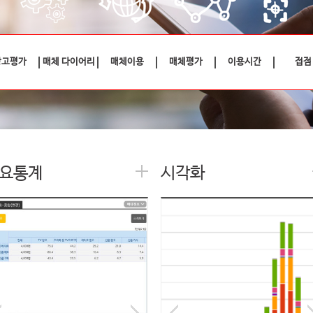
광고평가
매체 다이어리
매체이용
매체평가
이용시간
접점
요통계
시각화